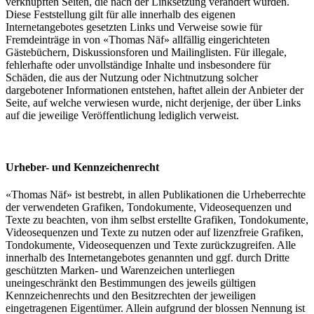
verknüpften Seiten, die nach der Linksetzung verändert wurden.
Diese Feststellung gilt für alle innerhalb des eigenen
Internetangebotes gesetzten Links und Verweise sowie für
Fremdeinträge in von «Thomas Näf» allfällig eingerichteten
Gästebüchern, Diskussionsforen und Mailinglisten. Für illegale,
fehlerhafte oder unvollständige Inhalte und insbesondere für
Schäden, die aus der Nutzung oder Nichtnutzung solcher
dargebotener Informationen entstehen, haftet allein der Anbieter der
Seite, auf welche verwiesen wurde, nicht derjenige, der über Links
auf die jeweilige Veröffentlichung lediglich verweist.
Urheber- und Kennzeichenrecht
«Thomas Näf» ist bestrebt, in allen Publikationen die Urheberrechte
der verwendeten Grafiken, Tondokumente, Videosequenzen und
Texte zu beachten, von ihm selbst erstellte Grafiken, Tondokumente,
Videosequenzen und Texte zu nutzen oder auf lizenzfreie Grafiken,
Tondokumente, Videosequenzen und Texte zurückzugreifen. Alle
innerhalb des Internetangebotes genannten und ggf. durch Dritte
geschützten Marken- und Warenzeichen unterliegen
uneingeschränkt den Bestimmungen des jeweils gültigen
Kennzeichenrechts und den Besitzrechten der jeweiligen
eingetragenen Eigentümer. Allein aufgrund der blossen Nennung ist